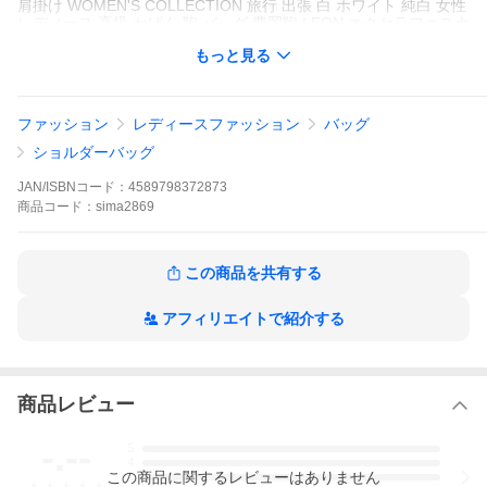
肩掛け WOMEN'S COLLECTION 旅行 出張 白 ホワイト 純白 女性
レディース 高級 かばん 鞄 バッグ 豊岡鞄 LEON エクセラファスナ
ー 白馬 コウノトリ 王子様 ホワイトシュリンクレザー レオン 白
もっと見る
ホワイト 純白 ユニセックス 男性 メンズ 女性 レディース 強撥水
加工 高級 かばん 鞄 バッグ バック ギフト プレゼント かっこいい
モテる ギフト 母の日 父の日 新生活 引っ越し祝い 新築祝い 結婚
祝い 引き出物 バレンタインデー ホワイトデー クリスマス Xmas
ファッション
レディースファッション
バッグ
お正月 贈り物 敬老の日 誕生日プレゼント 女性 男性 お返し 想い
を繋ぐ百貨店【TSUNAGU】
ショルダーバッグ
JAN/ISBNコード：
4589798372873
商品
コード：
sima2869
この商品を共有する
アフィリエイトで紹介する
商品レビュー
-.--
5
4
この
商品
に関するレビューはありません
3