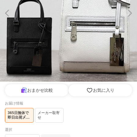
おまかせ比較
お気に入り
お届け情報
365日無休で
メーカー取寄
即日出荷〆15
せ
時まで
選択