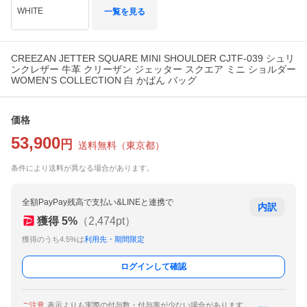
WHITE
一覧を見る
CREEZAN JETTER SQUARE MINI SHOULDER CJTF-039 シュリ
ンクレザー 牛革 クリーザン ジェッター スクエア ミニ ショルダー
WOMEN'S COLLECTION 白 かばん バッグ
価格
53,900
円
送料無料
（
東京都
）
条件により送料が異なる場合があります。
全額PayPay残高で支払い&LINEと連携で
内訳
獲得
5
%
（
2,474
pt）
獲得のうち4.5%は
利用先・期間限定
ログインして確認
ご注意
表示よりも実際の付与数・付与率が少ない場合があります