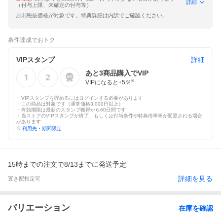
詳細
（付与上限、未確定の付与等）
原則税抜価格が対象です。特典詳細は内訳でご確認ください。
条件達成でおトク
VIPスタンプ
詳細
あと
3
商品購入でVIP
VIPになると+
5
％
※
・VIPスタンプを貯めるにはログインする必要があります
・この商品は対象です（通常価格3,000円以上）
・有効期限は最新のスタンプ獲得から60日間です
・当ストアのVIPスタンプが終了、もしくは付与条件や特典倍率等が変更される場合
があります
※
利用先・期間限定
15時までの注文で8/13までに発送予定
詳細を見る
置き配指定可
バリエーション
在庫を確認